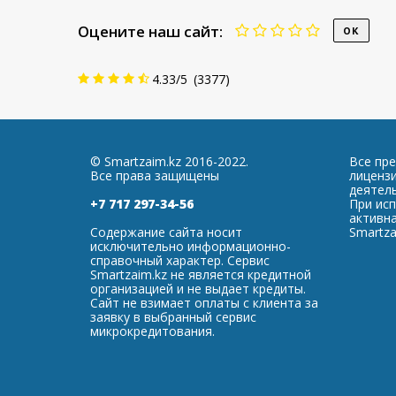
Оцените наш сайт:
4.33
/
5
(
3377
)
© Smartzaim.kz 2016-2022.
Все пр
Все права защищены
лиценз
деятель
+7 717 297-34-56
При ис
активна
Содержание сайта носит
Smartza
исключительно информационно-
справочный характер. Сервис
Smartzaim.kz не является кредитной
организацией и не выдает кредиты.
Сайт не взимает оплаты с клиента за
заявку в выбранный сервис
микрокредитования.