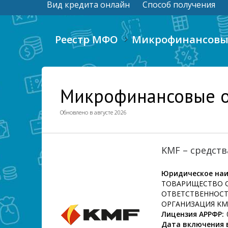
Вид кредита онлайн
Способ получения
Реестр МФО
Микрофинансовые
Микрофинансовые о
Обновлено в августе 2026
KMF – средств
Юридическое наи
ТОВАРИЩЕСТВО 
ОТВЕТСТВЕННОС
ОРГАНИЗАЦИЯ KM
Лицензия АРРФР:
Дата включения в