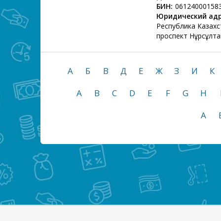
БИН:
06124000158
Юридический адр
Республика Казахс
проспект Нұрсұлта
А
Б
В
Д
Е
Ж
З
И
К
A
B
C
D
E
F
G
H
А