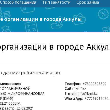
Способ погашения
Тип занятости
Срок займа
 организации в городе Аккулы
рганизации в городе Акку
а для микробизнеса и агро
менование:
Телефон:
+78000805800
С ОГРАНИЧЕННОЙ
Сайт:
kmf.kz
ТЬЮ МИКРОФИНАНСОВАЯ
E-mail:
info@kmf.kz
F (КМФ)
WhatsApp:
+77018017474
02.21.0003.М.
 реестр:
26.02.2021