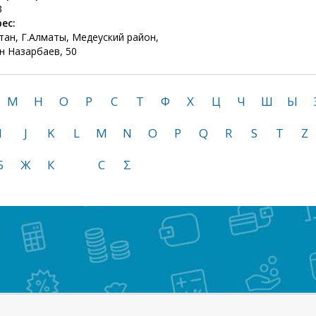
3
ес:
тан, Г.Алматы, Медеуский район,
н Назарбаев, 50
М
Н
О
Р
С
Т
Ф
Х
Ц
Ч
Ш
Ы
I
J
K
L
M
N
O
P
Q
R
S
T
Z
Б
Ж
К
С
Σ