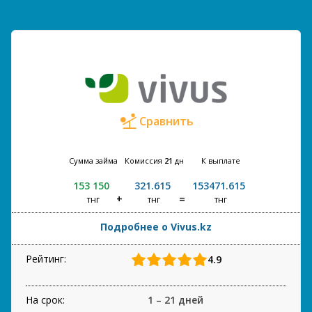
Сравнить
Сумма займа
Комиссия
21
дн
К выплате
153 150
321.615
153471.615
тнг
тнг
тнг
Подробнее о Vivus.kz
Рейтинг:
4.9
На срок:
1 – 21 дней