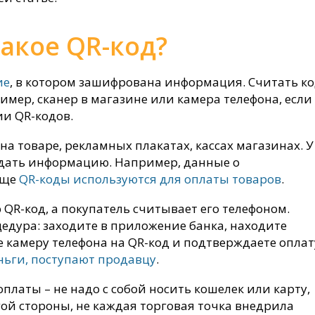
такое QR-код?
ие
, в котором зашифрована информация. Считать к
имер, сканер в магазине или камера телефона, если
и QR-кодов.
на товаре, рекламных плакатах, кассах магазинах. У
едать информацию. Например, данные о
Еще
QR-коды используются для оплаты товаров
.
QR-код, а покупатель считывает его телефоном.
едура: заходите в приложение банка, находите
камеру телефона на QR-код и подтверждаете оплат
ньги, поступают продавцу
.
оплаты – не надо с собой носить кошелек или карту,
гой стороны, не каждая торговая точка внедрила