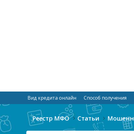
Вид кредита онлайн
Способ получения
Реестр МФО
Статьи
Мошенни