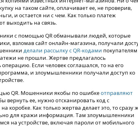
ся копиями известных интернет-магазинов. Ни о че
пку на таком сайте, оплачивает ее, не проверив,
ьги, и остается ни с чем. Как только платеж
т выходить на связь.
нники с помощью QR обманывали людей, которые
ники, взломав сайт онлайн-магазина, получали дост
ошенники
делали рассылку с QR-кодами
покупателям
платежи не прошли. Жертве предлагалось
операцию. Если человек соглашался, то на его
программа, и злоумышленники получали доступ ко
тройстве.
ощью QR. Мошенники якобы по ошибке
отправляют
обы вернуть ее, нужно отсканировать код с
а коробке. Как только жертва делает это, то сразу 
льно для кражи информация. Там злоумышленники
мся на устройстве, включая пароли от мобильного