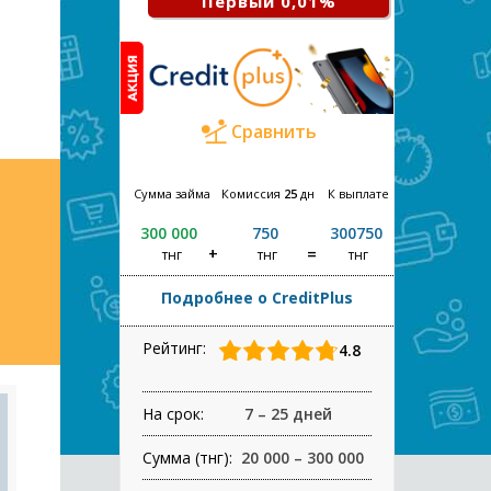
Первый 0,01%
Сравнить
Сумма займа
Комиссия
25
дн
К выплате
300 000
750
300750
тнг
тнг
тнг
Подробнее о CreditPlus
Рейтинг:
4.8
На срок:
7 – 25 дней
Сумма (тнг):
20 000 – 300 000