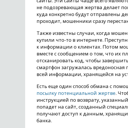
сайты. Эти сайты чаще всего являют
не подозревающая жертва делает поку
куда конкретно будут отправлены ден
проходит, мошенники сразу перестаю
Также известны случаи, когда моше
купили что-то в интернете. Преступ
к информации о клиентах. Потом м
вместе с сообщением о том, что их 
отсканировать код, чтобы завершить 
смартфон загружалась вредоносная 
всей информации, хранящейся на ус
Есть еще один способ обмана с пом
посылку потенциальной жертве
. Чт
инструкцией по возврату, указанный н
попадет на сайт, созданный специа
получают доступ к данным, хранящи
банка.