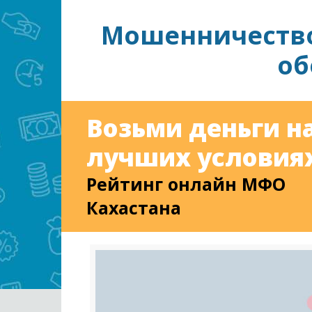
Мошенничество 
об
Возьми деньги н
лучших условиях
Рейтинг онлайн МФО
Кахастана