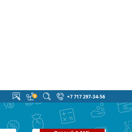
+7 717 297-34-56
ь