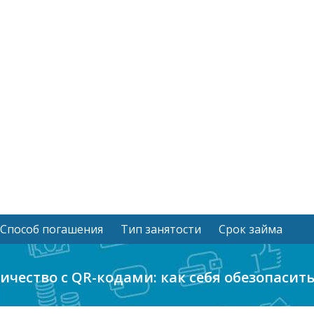
Способ погашения
Тип занятости
Срок займа
чество с QR-кодами: как себя обезопасит