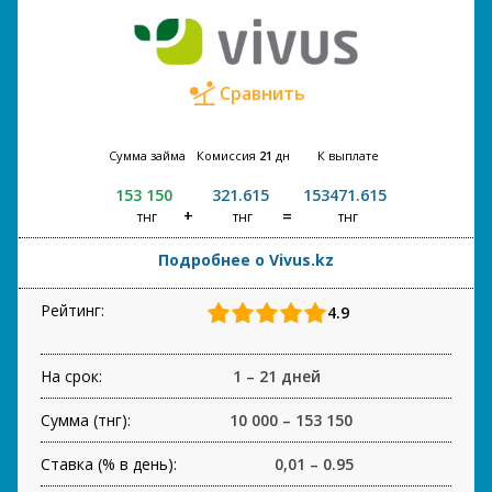
Сравнить
Сумма займа
Комиссия
21
дн
К выплате
153 150
321.615
153471.615
тнг
тнг
тнг
Подробнее о Vivus.kz
Рейтинг:
4.9
На срок:
1 – 21 дней
Сумма (тнг):
10 000 – 153 150
Ставка (% в день):
0,01 – 0.95