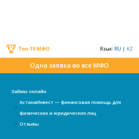
Топ-10 МФО
Язык:
RU |
KZ
Одна заявка во все МФО
Займы онлайн
АстанаИнвест — финансовая помощь для
физических и юридических лиц
Отзывы