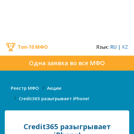
Топ-10 МФО
Язык:
RU |
KZ
Одна заявка во все МФО
Реестр МФО
Акции
Credit365 разыгрывает iPhone!
Credit365 разыгрывает