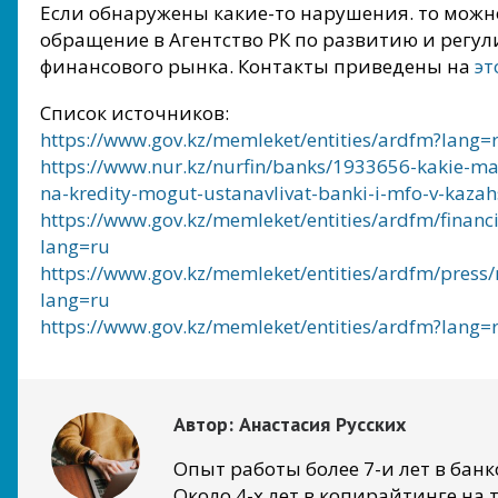
Если обнаружены какие-то нарушения. то можн
обращение в Агентство РК по развитию и регу
финансового рынка. Контакты приведены на
эт
Список источников:
https://www.gov.kz/memleket/entities/ardfm?lang=
https://www.nur.kz/nurfin/banks/1933656-kakie-ma
na-kredity-mogut-ustanavlivat-banki-i-mfo-v-kazah
https://www.gov.kz/memleket/entities/ardfm/financi
lang=ru
https://www.gov.kz/memleket/entities/ardfm/press
lang=ru
https://www.gov.kz/memleket/entities/ardfm?lang=
Автор:
Анастасия Русских
Опыт работы более 7-и лет в банк
Около 4-х лет в копирайтинге на