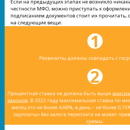
Если на предыдущих этапах не возникло никак
честности МФО, можно приступать к оформлени
подписанием документов стоит их прочитать,
на следующие вещи:
Реквизиты должны совпадать с госр
Процентная ставка не должна быть выше
максим
законом
. В 2022 году максимальная ставка по м
месяц это не более 4,66%, в день – не более 0,1
зарплаты» без залога переплата не может пр
суммы.