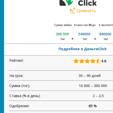
Сравнить
Сумма займа
Комиссия
90
дн
К выплате
300 000
540000
840000
тнг
тнг
тнг
Подробнее о ДеньгиClick
Рейтинг:
4.6
На срок:
30 – 90 дней
Сумма (тнг):
10 000 – 300 000
Ставка (% в день):
2 – 2,5
Одобрение:
65 %