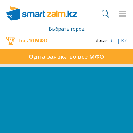
Выбрать город
Топ-10 МФО
Язык:
RU |
KZ
Одна заявка во все МФО