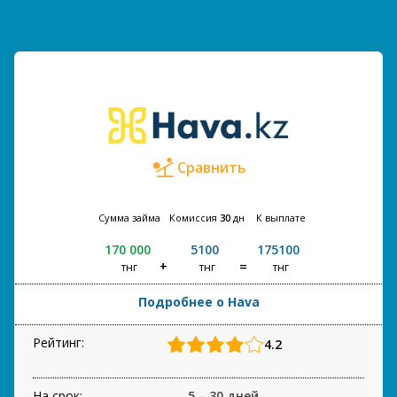
Сравнить
Сумма займа
Комиссия
30
дн
К выплате
170 000
5100
175100
тнг
тнг
тнг
Подробнее о Hava
Рейтинг:
4.2
На срок:
5 – 30 дней