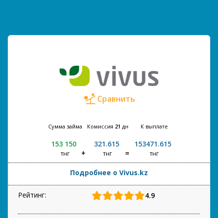
Сравнить
Сумма займа
Комиссия
21
дн
К выплате
153 150
321.615
153471.615
тнг
тнг
тнг
Подробнее о Vivus.kz
Рейтинг:
4.9