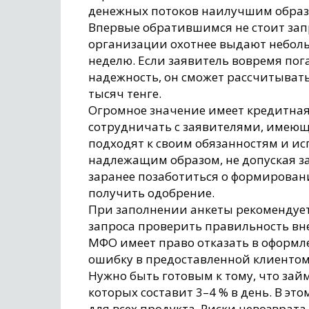
денежных потоков наилучшим образ
Впервые обратившимся не стоит за
организации охотнее выдают небол
неделю. Если заявитель вовремя пог
надежность, он сможет рассчитывать
тысяч тенге.
Огромное значение имеет кредитна
сотрудничать с заявителями, имеющ
подходят к своим обязанностям и ис
надлежащим образом, не допуская з
заранее позаботиться о формирован
получить одобрение.
При заполнении анкеты рекомендуе
запроса проверить правильность вн
МФО имеет право отказать в оформл
ошибку в предоставленной клиенто
Нужно быть готовым к тому, что зай
которых составит 3–4 % в день. В эт
для всех продукта. Риски невозврата