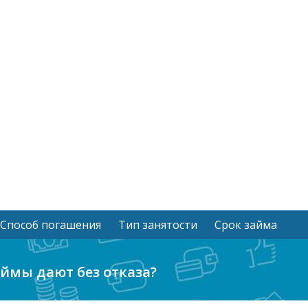
Способ погашения
Тип занятости
Срок займа
аймы дают без отказа?