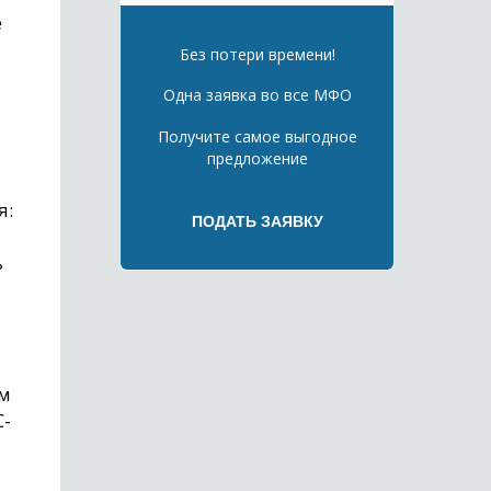
е
Без потери времени!
Одна заявка во все МФО
Получите самое выгодное
предложение
я:
ь
ым
С-