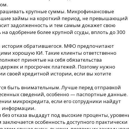
ом.
прашивать крупные суммы. Микрофинансовые
ьшие займы на короткий период, не превышающий
асит задолженность и тем самым докажет свою
 на одобрение более крупной ссуды, вплоть до 300
я история обратившегося. МФО предпочитают
ими хорошую КИ. Такие клиенты ответственно
полняют принятые на себя обязательства
адержек и просрочек платежей. Поэтому нужно
ии своей кредитной истории, если вы хотите
тся быть внимательным. Лучше перед отправкой
есенных сведений, особенно — паспортные данные.
ении микрокредита, если его сотрудники найдут
м информации.
м без отказа выдадут под высокие проценты, уровен
ом заключается особенность доступного практически
 в этом случае очень высоки, поэтому их закладыва