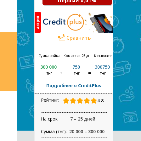
Первый 0,01%
Сравнить
Сумма займа
Комиссия
25
дн
К выплате
300 000
750
300750
тнг
тнг
тнг
Подробнее о CreditPlus
Рейтинг:
4.8
На срок:
7 – 25 дней
Сумма (тнг):
20 000 – 300 000