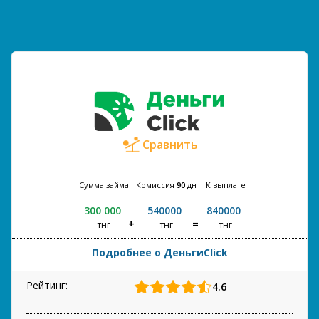
Сравнить
Сумма займа
Комиссия
90
дн
К выплате
300 000
540000
840000
тнг
тнг
тнг
Подробнее о ДеньгиClick
Рейтинг:
4.6