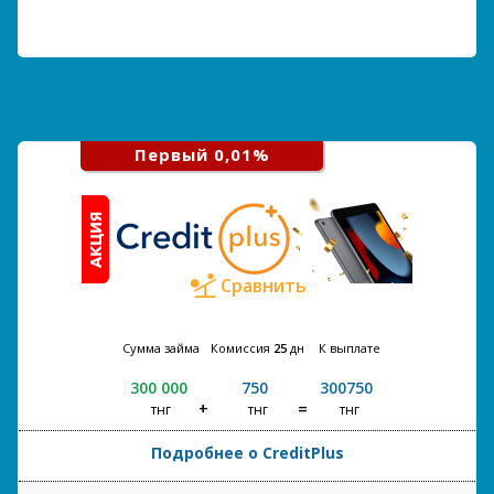
Первый 0,01%
Сравнить
Сумма займа
Комиссия
25
дн
К выплате
300 000
750
300750
тнг
тнг
тнг
Подробнее о CreditPlus