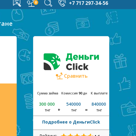
+7 717 297-34-56
тане
Сравнить
Сумма займа
Комиссия
90
дн
К выплате
300 000
540000
840000
тнг
тнг
тнг
Подробнее о ДеньгиClick
Рейтинг: