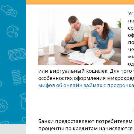
Ус
п
ср
оф
по
че
ми
од
или виртуальный кошелек. Для того
особенностях оформления микрокред
мифов об онлайн займах с просрочка
Банки предоставляют потребителям 
проценты по кредитам начисляются з