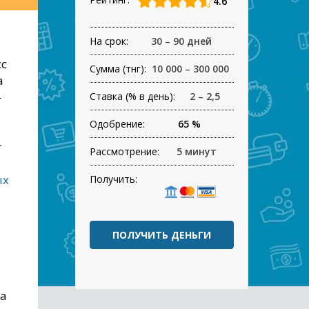
4.6
На срок:
30 – 90 дней
сс
Сумма (тнг):
10 000 – 300 000
а
—
Ставка (% в день):
2 – 2,5
Одобрение:
65 %
т
Рассмотрение:
5 минут
ых
Получить:
ПОЛУЧИТЬ ДЕНЬГИ
га