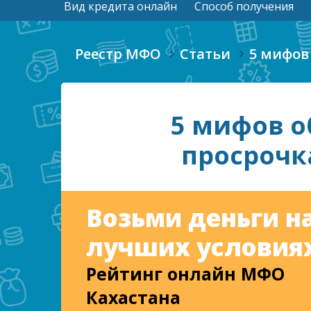
Вид кредита онлайн
Способ получения
Реестр МФО
Статьи
5 мифов
5 мифов о
просрочк
Возьми деньги н
лучших условиях
Рейтинг онлайн МФО
Кахастана