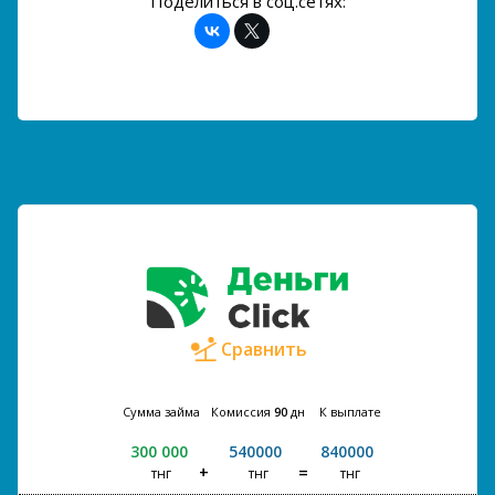
Поделиться в соц.сетях:
Сравнить
Сумма займа
Комиссия
90
дн
К выплате
300 000
540000
840000
тнг
тнг
тнг