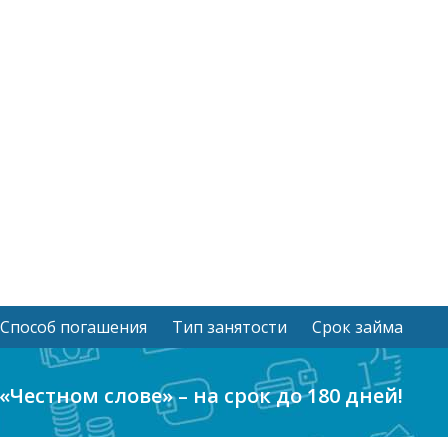
Способ погашения
Тип занятости
Срок займа
«Честном слове» – на срок до 180 дней!