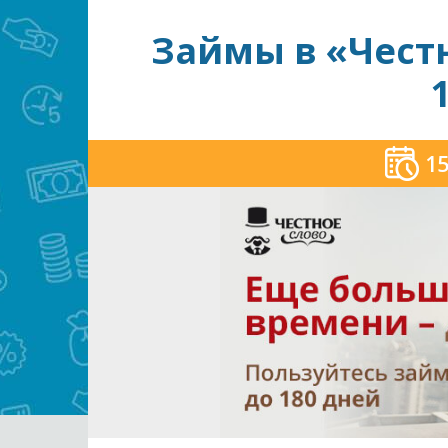
Займы в «Честн
15