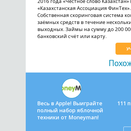
2016 года «Честное слово Казахста
«Казахстанская Ассоциация ФинТех».
Собственная скоринговая система к
заёмных средств в течение нескольки
выходных. Займы на сумму до 200 000
банковский счёт или карту.
У
Похо
Весь в Apple! Выиграйте
111 
полный набор яблочной
техники от Moneyman!