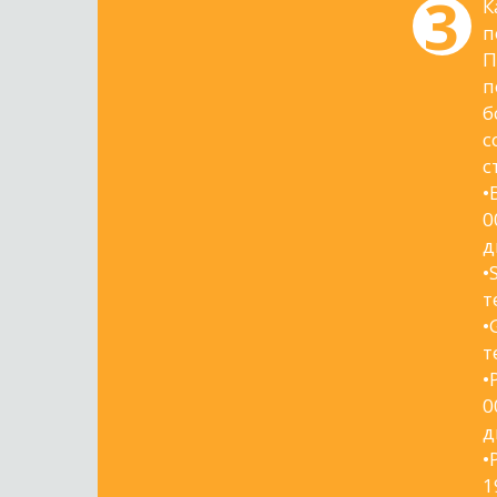
К
п
П
п
б
с
с
•
0
д
•
т
•
т
•
0
д
•
1