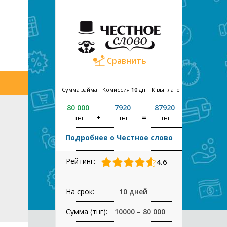
Сравнить
Сумма займа
Комиссия
10
дн
К выплате
80 000
7920
87920
тнг
тнг
тнг
Подробнее о Честное слово
Рейтинг:
4.6
На срок:
10 дней
Сумма (тнг):
10000 – 80 000