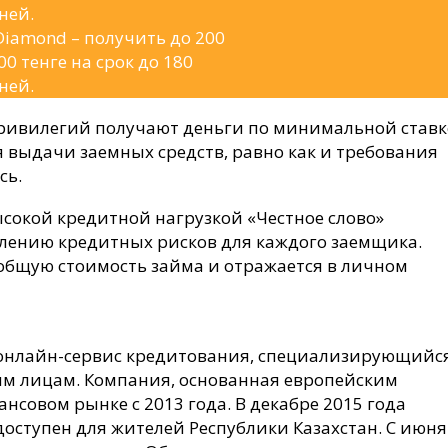
ней.
Diamond – получить до 200
00 тенге на срок до 180
ней.
привилегий получают деньги по минимальной ставк
ия выдачи заемных средств, равно как и требования
сь.
сокой кредитной нагрузкой «Честное слово»
елению кредитных рисков для каждого заемщика.
 общую стоимость займа и отражается в личном
нлайн-сервис кредитования, специализирующийс
им лицам. Компания, основанная европейским
нсовом рынке с 2013 года. В декабре 2015 года
доступен для жителей Республики Казахстан. С июня