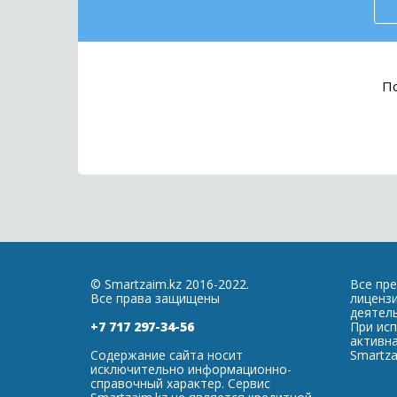
По
© Smartzaim.kz 2016-2022.
Все пр
Все права защищены
лиценз
деятель
+7 717 297-34-56
При ис
активна
Содержание сайта носит
Smartza
исключительно информационно-
справочный характер. Сервис