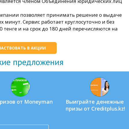
н» является членом Объединения юридических лиц
омпании позволяет принимать решение о выдаче
х минут. Сервис работает круглосуточно и без
 тенге и на срок до 180 дней перечисляются на
ЧАСТВОВАТЬ В АКЦИИ
жие предложения
призов от Moneyman
Выиграйте денежные
призы от Creditplus.kz!