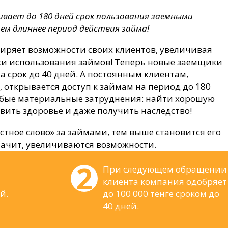
ивает до 180 дней срок пользования заемными
ем длиннее период действия займа!
ширяет возможности своих клиентов, увеличивая
 использования займов! Теперь новые заемщики
а срок до 40 дней. А постоянным клиентам,
открывается доступ к займам на период до 180
юбые материальные затруднения: найти хорошую
авить здоровье и даже получить наследство!
тное слово» за займами, тем выше становится его
начит, увеличиваются возможности.
При следующем обращении
клиента компания одобряет
й.
до 100 000 тенге сроком до
40 дней.