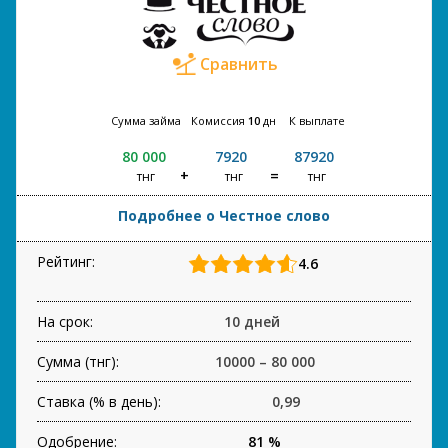
Сравнить
Сумма займа
Комиссия
10
дн
К выплате
80 000
7920
87920
тнг
тнг
тнг
Подробнее о Честное слово
Рейтинг:
4.6
На срок:
10 дней
Сумма (тнг):
10000 – 80 000
Ставка (% в день):
0,99
Одобрение:
81 %