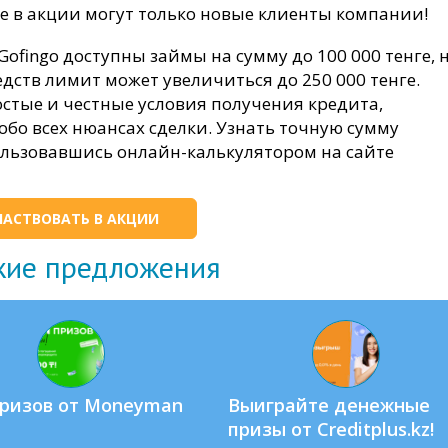
е в акции могут только новые клиенты компании!
ingo доступны займы на сумму до 100 000 тенге, 
ств лимит может увеличиться до 250 000 тенге.
стые и честные условия получения кредита,
бо всех нюансах сделки. Узнать точную сумму
ользовавшись онлайн-калькулятором на сайте
ЧАСТВОВАТЬ В АКЦИИ
жие предложения
призов от Moneyman
Выиграйте денежные
призы от Creditplus.kz!