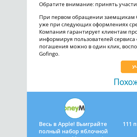
Обратите внимание: принять участи
При первом обращении заемщикам Gof
уже при следующих оформлениях сред
Компания гарантирует клиентам про
информируя пользователей сервиса о
погашения можно в один клик, восп
Gofingo.
У
Похо
Весь в Apple! Выиграйте
111 
полный набор яблочной