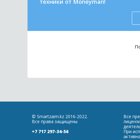
техники от Moneyman!
По
© Smartzaim.kz 2016-2022.
Все пр
Все права защищены
лиценз
деятель
+7 717 297-34-56
При ис
активна