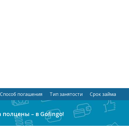
Способ погашения
Тип занятости
Срок займа
 полцены – в Gofingo!