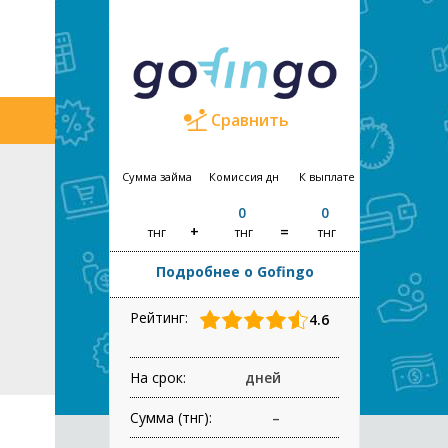
Сравнить
Сумма займа
Комиссия
дн
К выплате
0
0
тнг
тнг
тнг
Подробнее о Gofingo
Рейтинг:
4.6
На срок:
дней
Сумма (тнг):
–