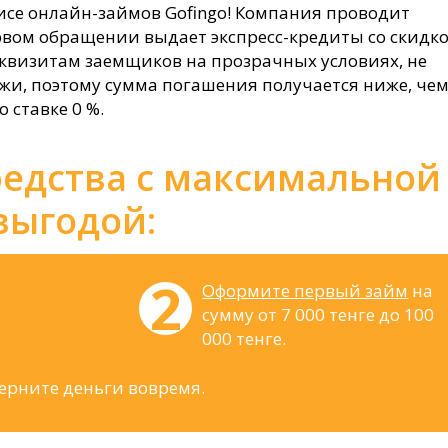
рвисе онлайн-займов Gofingo! Компания проводит
рвом обращении выдает экспресс-кредиты со скидк
реквизитам заемщиков на прозрачных условиях, не
жи, поэтому сумма погашения получается ниже, чем
 ставке 0 %.
редства с максимальной
выгодой:
Оформите первый займ
на
сумму от 7 000 тенге до 100
000 тенге.
ерните деньги вовремя.