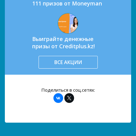
111 призов от Moneyman
Выиграйте денежные
призы от Creditplus.kz!
ВСЕ АКЦИИ
Поделиться в соц.сетях: