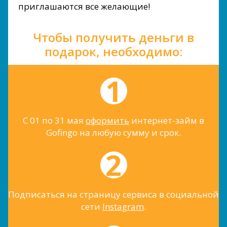
приглашаются все желающие!
Чтобы получить деньги в
подарок, необходимо:
С 01 по 31 мая
оформить
интернет-займ в
Gofingo на любую сумму и срок.
Подписаться на страницу сервиса в социальной
сети
Instagram
.