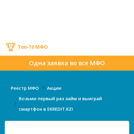
Топ-10 МФО
Одна заявка во все МФО
Реестр МФО
Акции
Возьми первый раз займ и выиграй
смартфон в EKREDIT.KZ!