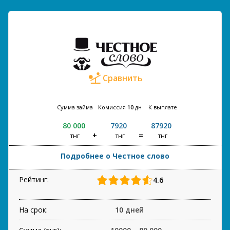
Сравнить
Сумма займа
Комиссия
10
дн
К выплате
80 000
7920
87920
тнг
тнг
тнг
Подробнее о Честное слово
Рейтинг:
4.6
На срок:
10 дней