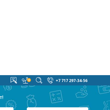
+7 717 297-34-56
т!