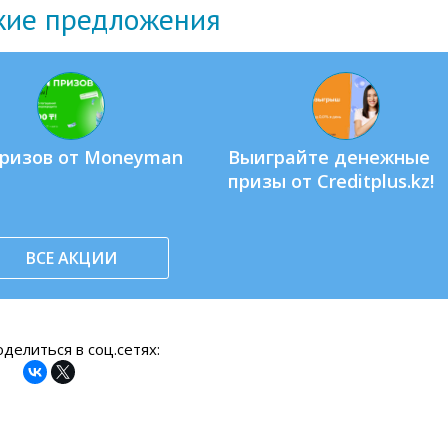
жие предложения
призов от Moneyman
Выиграйте денежные
призы от Creditplus.kz!
ВСЕ АКЦИИ
делиться в соц.сетях: