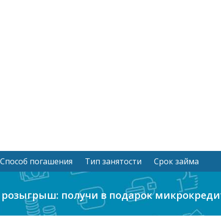
Способ погашения
Тип занятости
Срок займа
z розыгрыш: получи в подарок микрокреди