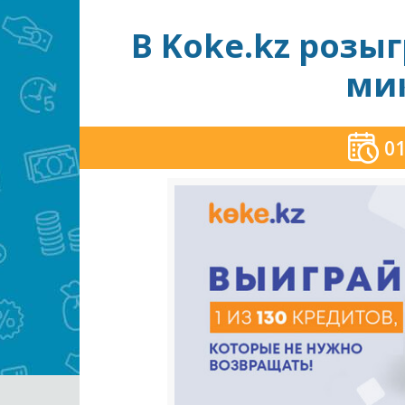
В Koke.kz розы
ми
01