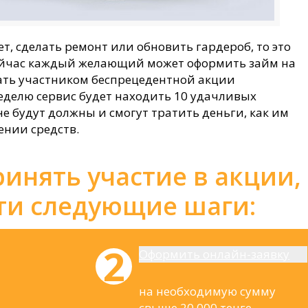
т, сделать ремонт или обновить гардероб, то это
Сейчас каждый желающий может оформить займ на
 стать участником беспрецедентной акции
еделю сервис будет находить 10 удачливых
е будут должны и смогут тратить деньги, как им
ении средств.
ринять участие в акции,
ти следующие шаги:
Оформить онлайн-заявку
на необходимую сумму
свыше 20 000 тенге.