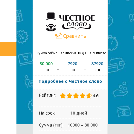
Сравнить
Сумма займа
Комиссия
10
дн
К выплате
80 000
7920
87920
тнг
тнг
тнг
Подробнее о Честное слово
Рейтинг:
4.6
На срок:
10 дней
Сумма (тнг):
10000 – 80 000