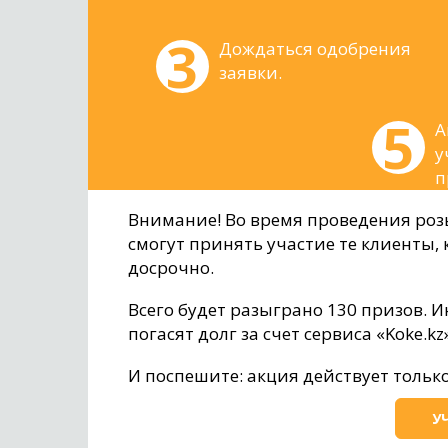
Дождаться одобрения
заявки.
А
у
п
Внимание! Во время проведения роз
смогут принять участие те клиенты,
досрочно.
Всего будет разыграно 130 призов. 
погасят долг за счет сервиса «Koke.k
И поспешите: акция действует только 
У