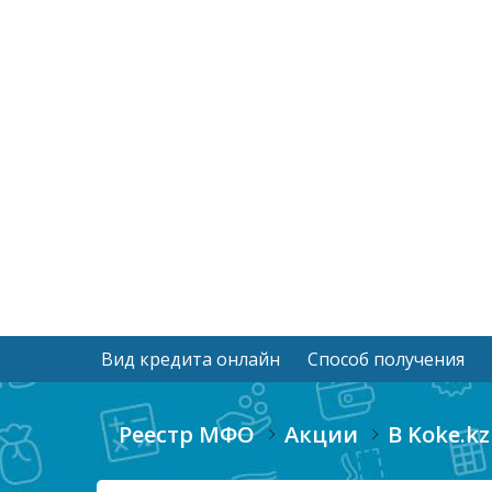
Вид кредита онлайн
Способ получения
Реестр МФО
Акции
В Koke.k