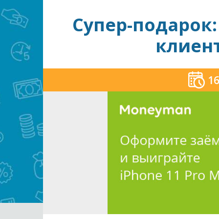
Супер-подарок: 
клиен
16