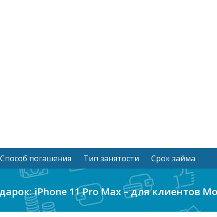
Способ погашения
Тип занятости
Срок займа
дарок: iPhone 11 Pro Max – для клиентов M