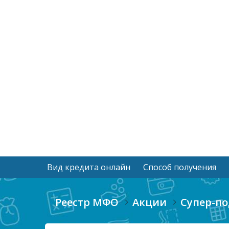
Вид кредита онлайн
Способ получения
Реестр МФО
Акции
Супер-по