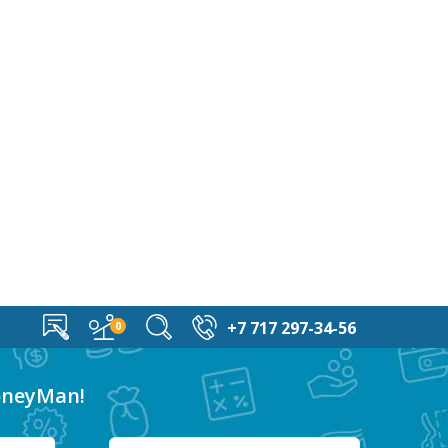
+7 717 297-34-56
oneyMan!