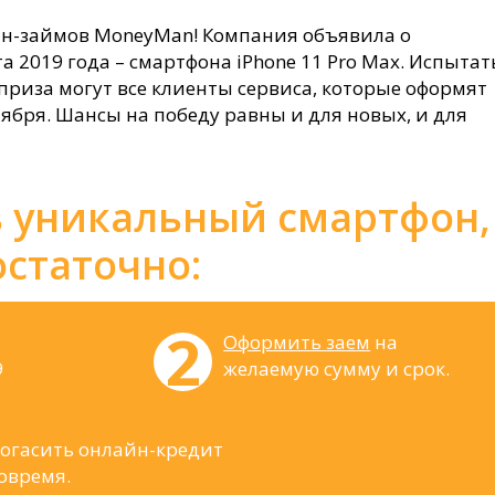
йн-займов MoneyMan! Компания объявила о
 2019 года – смартфона iPhone 11 Pro Max. Испытат
риза могут все клиенты сервиса, которые оформят
ктября. Шансы на победу равны и для новых, и для
 уникальный смартфон,
остаточно:
Оформить заем
на
9
желаемую сумму и срок.
огасить онлайн-кредит
овремя.