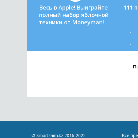
Весь в Apple! Выиграйте
111 
полный набор яблочной
техники от Moneyman!
По
© Smartzaim.kz 2016-2022.
Все пр