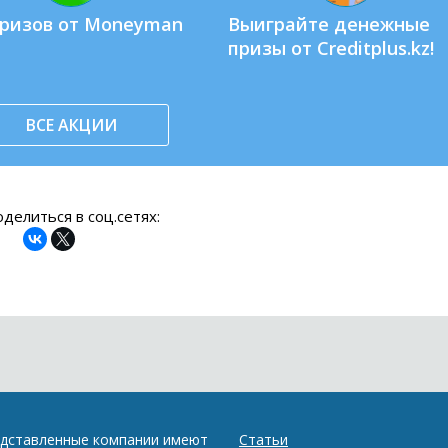
призов от Moneyman
Выиграйте денежные
призы от Creditplus.kz!
ВСЕ АКЦИИ
делиться в соц.сетях:
едставленные компании имеют
Статьи