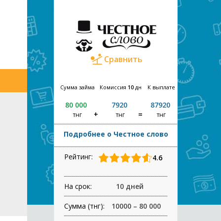
Сравнить
Сумма займа
Комиссия
10
дн
К выплате
80 000
7920
87920
тнг
тнг
тнг
Подробнее о Честное слово
Рейтинг:
4.6
На срок:
10 дней
Сумма (тнг):
10000 – 80 000