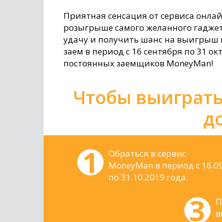
Приятная сенсация от сервиса онла
розыгрыше самого желанного гаджета
удачу и получить шанс на выигрыш п
заем в период с 16 сентября по 31 о
постоянных заемщиков MoneyMan!
Чтобы выиграть
д
Обраться в сервис
MoneyMan в период с 16.0
по 31.10.2019 года.
П
в