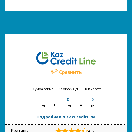
Сравнить
Сумма займа
Комиссия
дн
К выплате
0
0
тнг
тнг
тнг
Подробнее о KazCreditLine
Рейтинг:
4.5