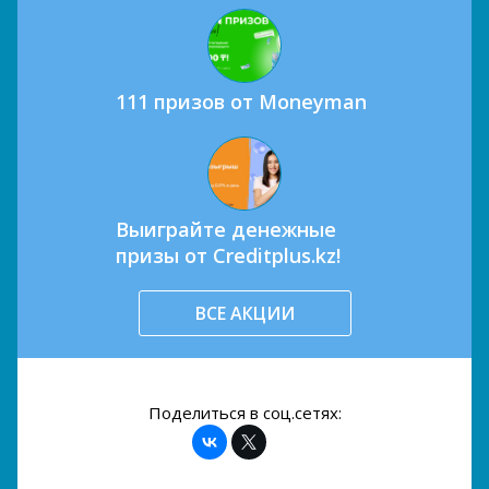
111 призов от Moneyman
Выиграйте денежные
призы от Creditplus.kz!
ВСЕ АКЦИИ
Поделиться в соц.сетях: