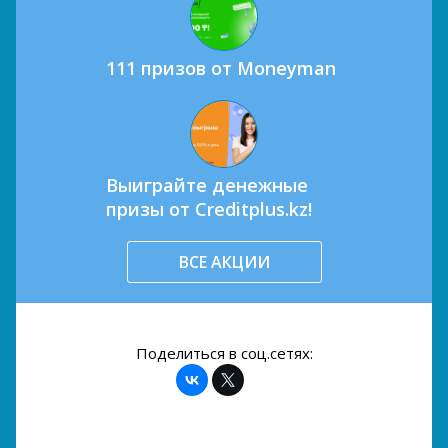
111 призов от Moneyman
Выиграйте денежные
призы от Creditplus.kz!
ВСЕ АКЦИИ
Поделиться в соц.сетях: