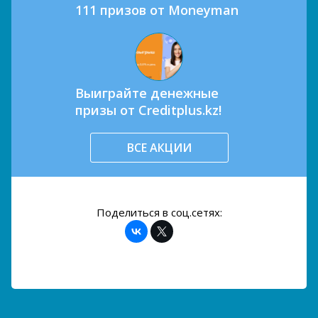
111 призов от Moneyman
Выиграйте денежные
призы от Creditplus.kz!
ВСЕ АКЦИИ
Поделиться в соц.сетях: