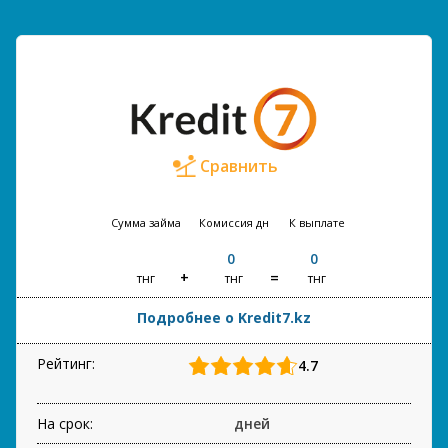
Сравнить
Сумма займа
Комиссия
дн
К выплате
0
0
тнг
тнг
тнг
Подробнее о Kredit7.kz
Рейтинг:
4.7
На срок:
дней