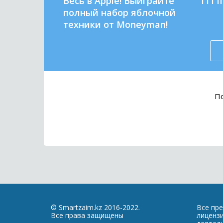
Весь в Apple! Выиграйте
111 
полный набор яблочной
техники от Moneyman!
По
© Smartzaim.kz 2016-2022.
Все пр
Все права защищены
лиценз