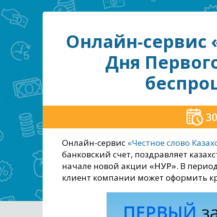
Онлайн-сервис «
Дня Первог
беспро
30
Онлайн-сервис
«Честное слово Казах
банковский счет, поздравляет казах
начале новой акции
«НУР»
. В перио
клиент компании может оформить кр