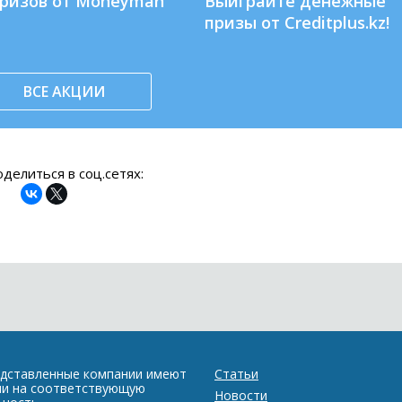
призов от Moneyman
Выиграйте денежные
призы от Creditplus.kz!
ВСЕ АКЦИИ
делиться в соц.сетях:
едставленные компании имеют
Статьи
ии на соответствующую
Новости