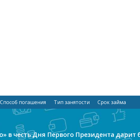
Способ погашения
Тип занятости
Срок займа
о» в честь Дня Первого Президента дарит