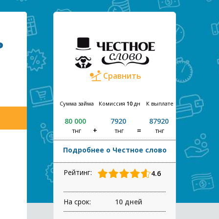
ь
Сравнить
Сумма займа
Комиссия
10
дн
К выплате
80 000
7920
87920
тнг
тнг
тнг
Подробнее о Честное слово
Рейтинг:
4.6
На срок:
10 дней