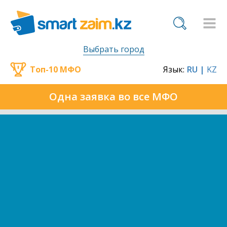
Выбрать город
Топ-10 МФО
Язык:
RU |
KZ
Одна заявка во все МФО