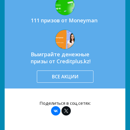
111 призов от Moneyman
Выиграйте денежные
призы от Creditplus.kz!
ВСЕ АКЦИИ
Поделиться в соц.сетях: