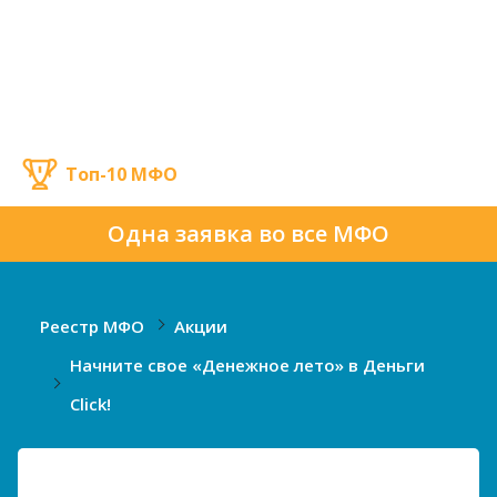
Топ-10 МФО
Одна заявка во все МФО
Реестр МФО
Акции
Начните свое «Денежное лето» в Деньги
Сlick!