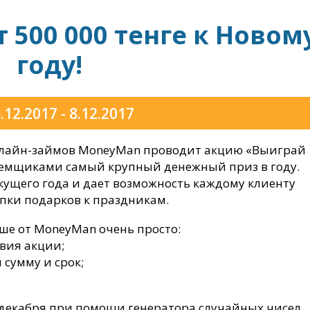
500 000 тенге к Новом
году!
.12.2017 - 8.12.2017
онлайн-займов MoneyMan проводит акцию «Выиграй
заемщиками самый крупный денежный приз в году.
екущего года и дает возможность каждому клиенту
пки подарков к праздникам.
ше от MoneyMan очень просто:
вия акции;
 сумму и срок;
декабря при помощи генератора случайных чисел.