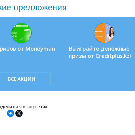
жие предложения
призов от Moneyman
Выиграйте денежные
призы от Creditplus.kz!
ВСЕ АКЦИИ
делиться в соц.сетях: