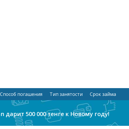
Способ погашения
Тип занятости
Срок займа
 дарит 500 000 тенге к Новому году!