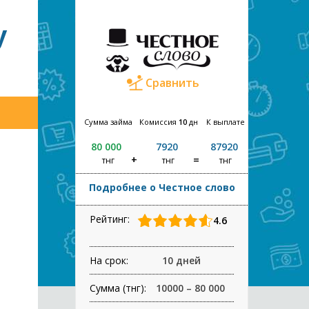
у
Сравнить
Сумма займа
Комиссия
10
дн
К выплате
80 000
7920
87920
тнг
тнг
тнг
Подробнее о Честное слово
Рейтинг:
4.6
На срок:
10 дней
Сумма (тнг):
10000 – 80 000