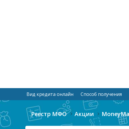
Вид кредита онлайн
Способ получения
Реестр МФО
Акции
MoneyMan