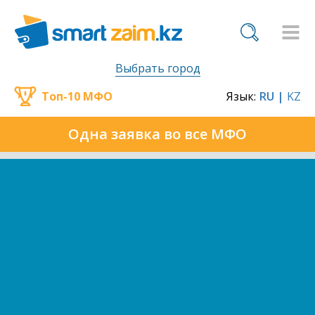
Выбрать город
Топ-10 МФО
Язык:
RU |
KZ
Одна заявка во все МФО