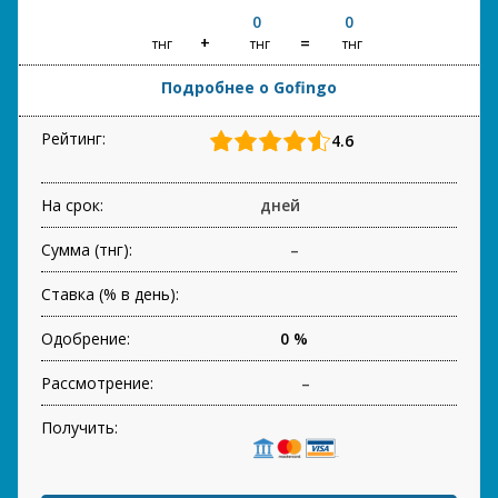
0
0
тнг
тнг
тнг
Подробнее о Gofingo
Рейтинг:
4.6
На срок:
дней
Сумма (тнг):
–
Ставка (% в день):
Одобрение:
0 %
Рассмотрение:
–
Получить: