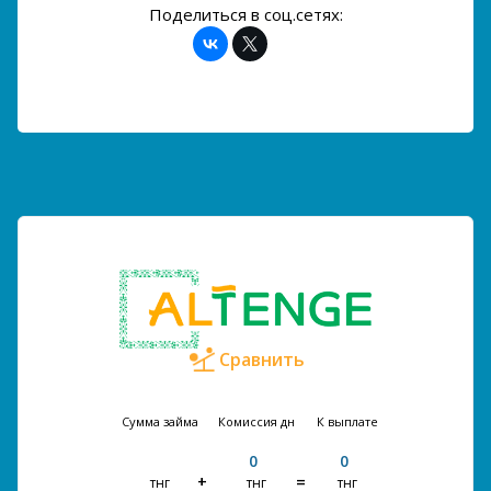
Поделиться в соц.сетях:
Сравнить
Сумма займа
Комиссия
дн
К выплате
0
0
тнг
тнг
тнг