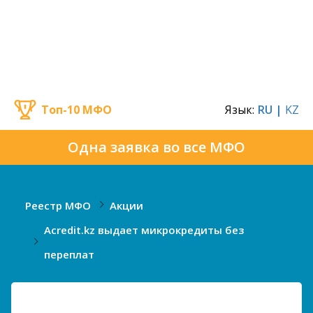
Топ-10 МФО
Язык:
RU |
KZ
Одна заявка во все МФО
Реестр МФО
Акции
Acredit.kz выдает микрокредиты без
переплат