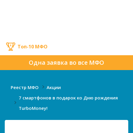
Топ-10 МФО
Одна заявка во все МФО
Реестр МФО
Акции
7 смартфонов в подарок ко Дню рождения
TurboMoney!