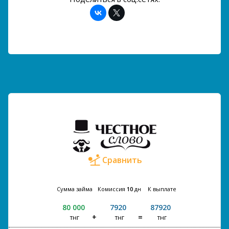
Сравнить
Сумма займа
Комиссия
10
дн
К выплате
80 000
7920
87920
тнг
тнг
тнг